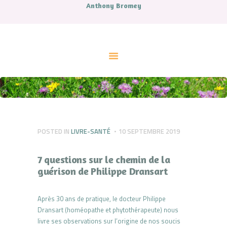
Anthony Bromey
ACCUEIL
A PROPOS
CONTES
LIVRES
MUSIQUE
ATELIERS ET SOINS
COUPS DE COEUR
AGENDA
POSTED IN
LIVRE-SANTÉ
10 SEPTEMBRE 2019
CONTACT.
7 questions sur le chemin de la
guérison de Philippe Dransart
Après 30 ans de pratique, le docteur Philippe
Dransart (homéopathe et phytothérapeute) nous
livre ses observations sur l’origine de nos soucis