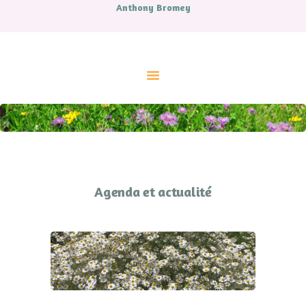
Anthony Bromey
ACCUEIL
A PROPOS
CONTES
LIVRES
MUSIQUE
ATELIERS ET SOINS
COUPS DE COEUR
AGENDA
CONTACT.
Agenda et actualité