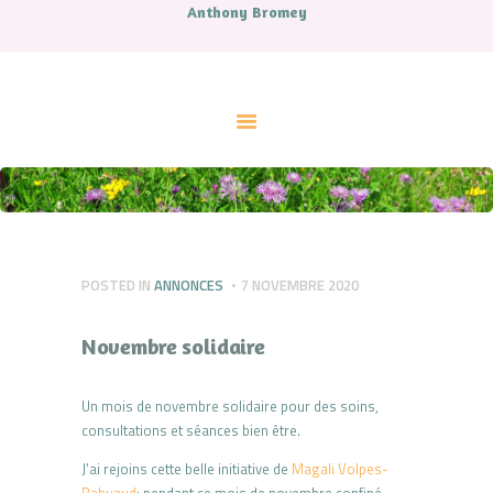
Anthony Bromey
ACCUEIL
A PROPOS
CONTES
LIVRES
MUSIQUE
ATELIERS ET SOINS
COUPS DE COEUR
AGENDA
POSTED IN
ANNONCES
7 NOVEMBRE 2020
CONTACT.
Novembre solidaire
Un mois de novembre solidaire pour des soins,
consultations et séances bien être.
J’ai rejoins cette belle initiative de
Magali Volpes-