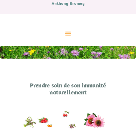
Anthony Bromey
ACCUEIL
A PROPOS
CONTES
LIVRES
MUSIQUE
ATELIERS ET SOINS
COUPS DE COEUR
AGENDA
CONTACT.
Prendre soin de son immunité
naturellement