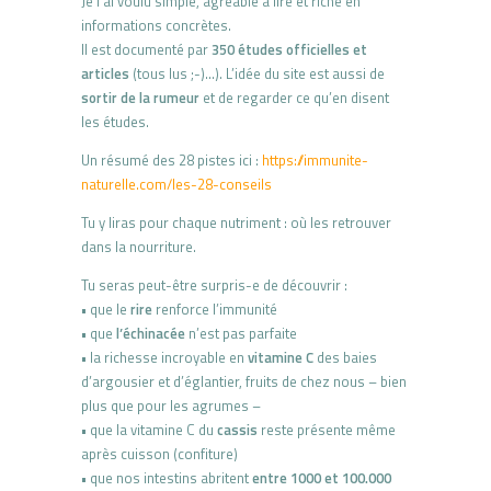
Je l’ai voulu simple, agréable à lire et riche en
informations concrètes.
Il est documenté par
350 études officielles et
articles
(tous lus ;-)…). L’idée du site est aussi de
sortir de la rumeur
et de regarder ce qu’en disent
les études.
Un résumé des 28 pistes ici :
https://immunite-
naturelle.com/les-28-conseils
Tu y liras pour chaque nutriment : où les retrouver
dans la nourriture.
Tu seras peut-être surpris-e de découvrir :
• que le
rire
renforce l’immunité
• que
l’échinacée
n’est pas parfaite
• la richesse incroyable en
vitamine C
des baies
d’argousier et d’églantier, fruits de chez nous – bien
plus que pour les agrumes –
• que la vitamine C du
cassis
reste présente même
après cuisson (confiture)
• que nos intestins abritent
entre 1000 et 100.000