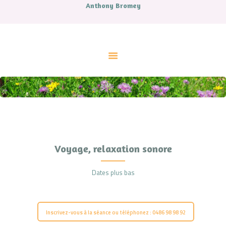
Anthony Bromey
ACCUEIL
A PROPOS
CONTES
LIVRES
MUSIQUE
ATELIERS ET SOINS
COUPS DE COEUR
AGENDA
CONTACT.
Voyage, relaxation sonore
Dates plus bas
Inscrivez-vous à la séance ou téléphonez : 0486 98 98 92