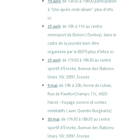
19 avril:
de 13h30 à 19h00 participation
à “Une après-midi idéale”:
plus d’info
ici
25 avril
: de 10h à 11h au centre
omnisport de Bohon ( Durbuy), dans le
cadre de la journée bien-être
organisée par le BEPS:
plus d’ínfos ici
25 avril
: de 17h30 à 18h30 au centre
sportif d’Erezée,
Avenue des Nations-
Unies 10/,
6997, Erezée
9 mai
: de 19h à 20h, ferme de Luhan,
Rue de PavillonChamps 17c, 4920
Harzé : Voyage sonore et contes
méditatifs ( avec Quentin Burghartz)
30 mai
: de 17h30 à 18h30 au centre
sportif d’Erezée,
Avenue des Nations-
Unies 10/,
6997, Erezée