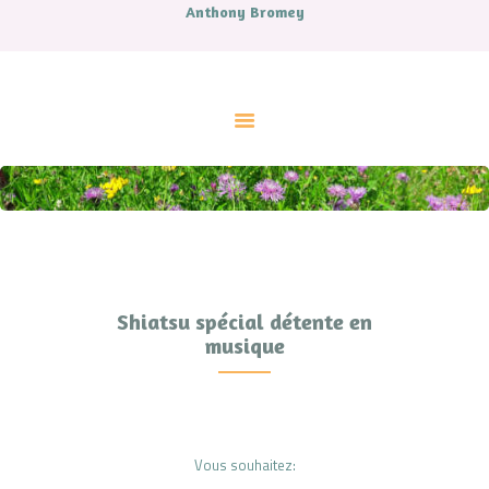
Anthony Bromey
ACCUEIL
A PROPOS
CONTES
LIVRES
MUSIQUE
ATELIERS ET SOINS
COUPS DE COEUR
AGENDA
CONTACT.
Shiatsu spécial détente en
musique
Vous souhaitez: