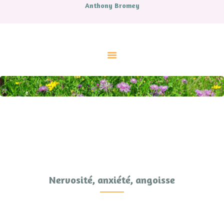
Anthony Bromey
ACCUEIL
A PROPOS
CONTES
LIVRES
MUSIQUE
ATELIERS ET SOINS
COUPS DE COEUR
AGENDA
CONTACT.
Nervosité, anxiété, angoisse